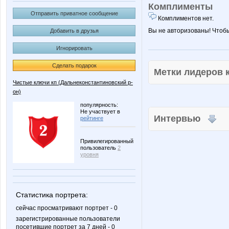
Комплименты
Отправить приватное сообщение
Комплиментов нет.
Вы не авторизованы! Чтоб
Добавить в друзья
Игнорировать
Сделать подарок
Метки лидеров
Чистые ключи кп (Дальнеконстантиновский р-
он)
популярность:
Не участвует в
Интервью
рейтинге
Привилегированный
пользователь
2
уровня
Статистика портрета:
сейчас просматривают портрет - 0
зарегистрированные пользователи
посетившие портрет за 7 дней - 0